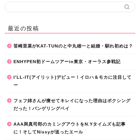
最近の投稿
笹崎里菜がKAT-TUNのと中丸雄一と結婚・馴れ初めは？
ENHYPEN初ドームツアーin東京・オーラス参戦記
I’LL-IT(アイリット)デビュー！イロハ＆モカに注目して
ー
フェフ姉さんが痩せてキレイになった理由はボクシング
だった！バンゲリングベイ
AAA與真司郎のカミングアウトをN.Yタイムズも記事
に！そしてNissyが送ったエール