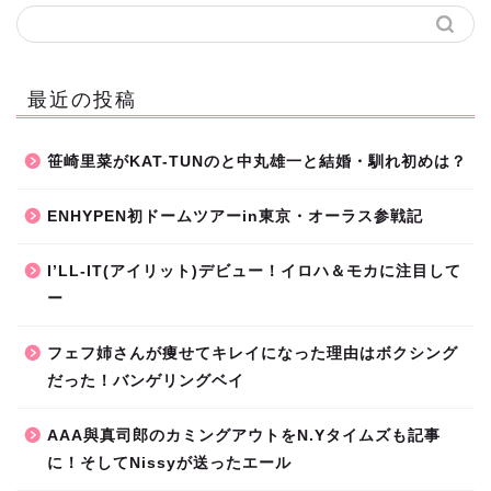
最近の投稿
笹崎里菜がKAT-TUNのと中丸雄一と結婚・馴れ初めは？
ENHYPEN初ドームツアーin東京・オーラス参戦記
I’LL-IT(アイリット)デビュー！イロハ＆モカに注目して
ー
フェフ姉さんが痩せてキレイになった理由はボクシング
だった！バンゲリングベイ
AAA與真司郎のカミングアウトをN.Yタイムズも記事
に！そしてNissyが送ったエール