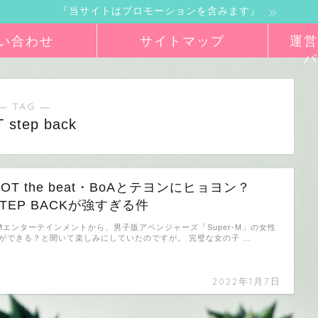
『当サイトはプロモーションを含みます』
い合わせ
サイトマップ
運営
バ
― TAG ―
 step back
GOT the beat・BoAとテヨンにヒョヨン？
STEP BACKが強すぎる件
Mエンターテインメントから、男子版アベンジャーズ「Super-M」の女性
ができる？と聞いて楽しみにしていたのですが。 完璧な女の子 …
2022年1月7日