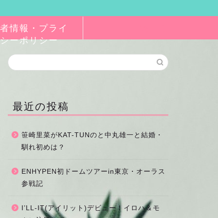
者情報・プライ
シーポリシー
最近の投稿
笹崎里菜がKAT-TUNのと中丸雄一と結婚・
馴れ初めは？
ENHYPEN初ドームツアーin東京・オーラス
参戦記
I’LL-IT(アイリット)デビュー！イロハ＆モ