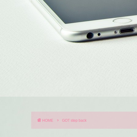
HOME
GOT step back