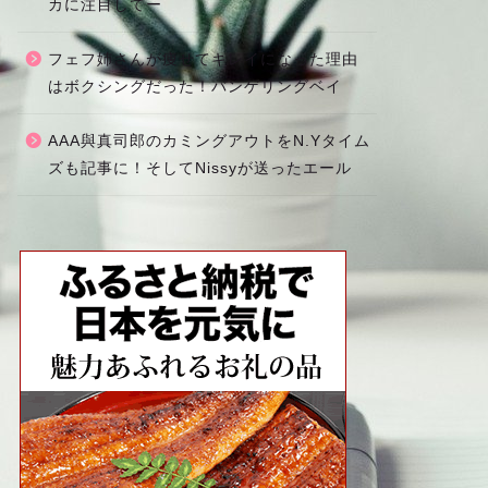
カに注目してー
フェフ姉さんが痩せてキレイになった理由
はボクシングだった！バンゲリングベイ
AAA與真司郎のカミングアウトをN.Yタイム
ズも記事に！そしてNissyが送ったエール