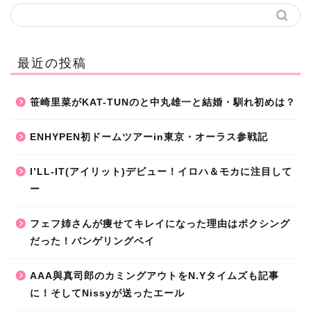
最近の投稿
笹崎里菜がKAT-TUNのと中丸雄一と結婚・馴れ初めは？
ENHYPEN初ドームツアーin東京・オーラス参戦記
I’LL-IT(アイリット)デビュー！イロハ＆モカに注目して
ー
フェフ姉さんが痩せてキレイになった理由はボクシング
だった！バンゲリングベイ
AAA與真司郎のカミングアウトをN.Yタイムズも記事
に！そしてNissyが送ったエール