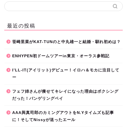
最近の投稿
笹崎里菜がKAT-TUNのと中丸雄一と結婚・馴れ初めは？
ENHYPEN初ドームツアーin東京・オーラス参戦記
I’LL-IT(アイリット)デビュー！イロハ＆モカに注目して
ー
フェフ姉さんが痩せてキレイになった理由はボクシング
だった！バンゲリングベイ
AAA與真司郎のカミングアウトをN.Yタイムズも記事
に！そしてNissyが送ったエール