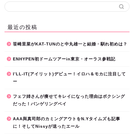
最近の投稿
笹崎里菜がKAT-TUNのと中丸雄一と結婚・馴れ初めは？
ENHYPEN初ドームツアーin東京・オーラス参戦記
I’LL-IT(アイリット)デビュー！イロハ＆モカに注目して
ー
フェフ姉さんが痩せてキレイになった理由はボクシング
だった！バンゲリングベイ
AAA與真司郎のカミングアウトをN.Yタイムズも記事
に！そしてNissyが送ったエール