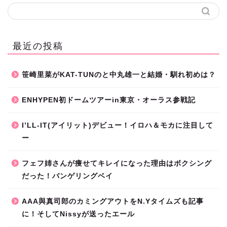
最近の投稿
笹崎里菜がKAT-TUNのと中丸雄一と結婚・馴れ初めは？
ENHYPEN初ドームツアーin東京・オーラス参戦記
I’LL-IT(アイリット)デビュー！イロハ＆モカに注目して
ー
フェフ姉さんが痩せてキレイになった理由はボクシング
だった！バンゲリングベイ
AAA與真司郎のカミングアウトをN.Yタイムズも記事
に！そしてNissyが送ったエール