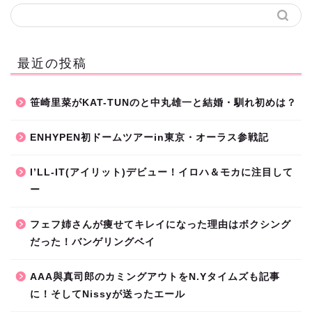
最近の投稿
笹崎里菜がKAT-TUNのと中丸雄一と結婚・馴れ初めは？
ENHYPEN初ドームツアーin東京・オーラス参戦記
I’LL-IT(アイリット)デビュー！イロハ＆モカに注目して
ー
フェフ姉さんが痩せてキレイになった理由はボクシング
だった！バンゲリングベイ
AAA與真司郎のカミングアウトをN.Yタイムズも記事
に！そしてNissyが送ったエール