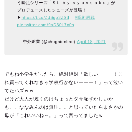
う瞬足シリーズ「ＳＬ ｂｙ ｓｙｕｎｓｏｋｕ」が
プロデュースしたシューズが登場！
▶︎
https://t.co/ZdSge3ZStl
#呪術廻戦
pic.twitter.com/9nD30L7n0s
— 中外鉱業 (@chugaionline)
April 18, 2021
でもね小学生だったら、絶対絶対「欲しいーーー！こ
れ買ってくれなきゃ学校行かないーーー！」って泣い
てたハズｗｗ
だけど大人が履くのはちょっと
ダサ
恥ずかしいか
も。。ななみんのは無理。。と思っていたらまさかの
母が「これいいね～。」って言ってましたｗ