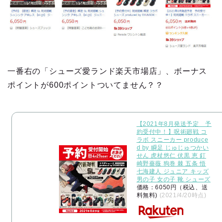
一番右の「シューズ愛ランド楽天市場店」、ボーナス
ポイントが600ポイントついてません？？
【2021年8月発送予定 予
約受付中！】呪術廻戦 コ
ラボ スニーカー produce
d by 瞬足 じゅじゅつかい
せん 虎杖悠仁 伏黒 恵 釘
崎野薔薇 狗巻 棘 五条 悟
七海建人 ジュニア キッズ
男の子 女の子 靴 シューズ
価格：6050円（税込、送
料無料)
(2021/4/20時点)