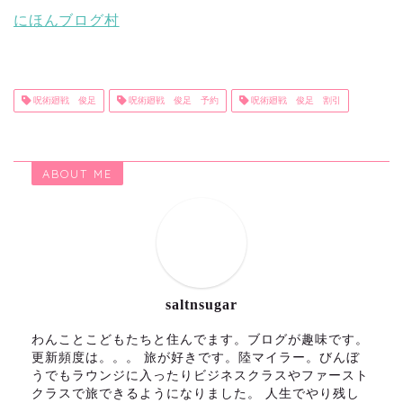
にほんブログ村
呪術廻戦 俊足
呪術廻戦 俊足 予約
呪術廻戦 俊足 割引
ABOUT ME
saltnsugar
わんことこどもたちと住んでます。ブログが趣味です。
更新頻度は。。。 旅が好きです。陸マイラー。びんぼ
うでもラウンジに入ったりビジネスクラスやファースト
クラスで旅できるようになりました。 人生でやり残し