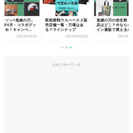
ローソン×鬼滅の刃」
呪術廻戦ウエハース２販
鬼滅の刃の信玄餅・
021年4月・コラボグッ
売店舗一覧・穴場はあ
店はどこ？今ならオ
とめ！キャンペ...
る？ラインナップ
イン通販で買えるか
2021年4月3日
2021年5月26日
2021年4
スポンサーリンク