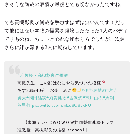
さそうな尚哉の表情が最後とても切なかったですね。
でも高槻彰良が尚哉を手放すはずは無いんです！だっ
て他にはない本物の怪異を経験したたった1人のバディ
ですものね。ちょっと心配な終わり方でしたが、次週
さらに絆が深まる2人に期待しています。
#准教授・高槻彰良の推察
高槻先生、この顔はなにやら気づいた模様
あす23時40分、お楽しみに
#伊野尾慧
#神宮寺
勇太
#岡田結実
#須賀健太
#吉沢悠
#市川由衣
#馬渕
英里何
pic.twitter.com/nEq8O8JxFU
— 【東海テレビ×ＷＯＷＯＷ共同製作連続ドラマ
准教授・高槻彰良の推察 season1】