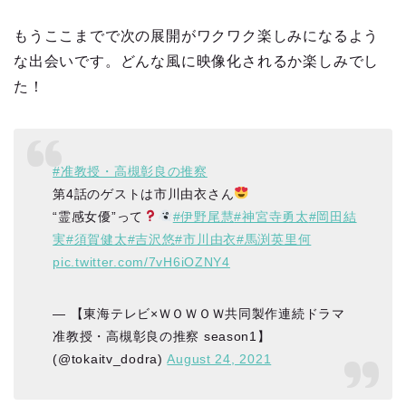
もうここまでで次の展開がワクワク楽しみになるよう
な出会いです。どんな風に映像化されるか楽しみでし
た！
#准教授・高槻彰良の推察
第4話のゲストは市川由衣さん
“霊感女優”って
#伊野尾慧
#神宮寺勇太
#岡田結
実
#須賀健太
#吉沢悠
#市川由衣
#馬渕英里何
pic.twitter.com/7vH6iOZNY4
— 【東海テレビ×ＷＯＷＯＷ共同製作連続ドラマ
准教授・高槻彰良の推察 season1】
(@tokaitv_dodra)
August 24, 2021