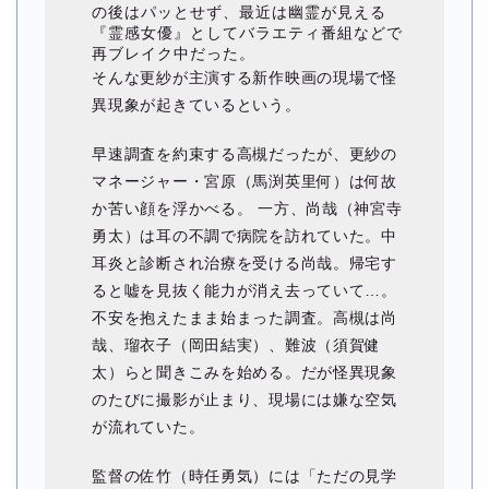
の後はパッとせず、最近は幽霊が見える
『霊感女優』としてバラエティ番組などで
再ブレイク中だった。
そんな更紗が主演する新作映画の現場で怪
異現象が起きているという。
早速調査を約束する高槻だったが、更紗の
マネージャー・宮原（馬渕英里何）は何故
か苦い顔を浮かべる。 一方、尚哉（神宮寺
勇太）は耳の不調で病院を訪れていた。中
耳炎と診断され治療を受ける尚哉。帰宅す
ると嘘を見抜く能力が消え去っていて…。
不安を抱えたまま始まった調査。高槻は尚
哉、瑠衣子（岡田結実）、難波（須賀健
太）らと聞きこみを始める。だが怪異現象
のたびに撮影が止まり、現場には嫌な空気
が流れていた。
監督の佐竹（時任勇気）には「ただの見学