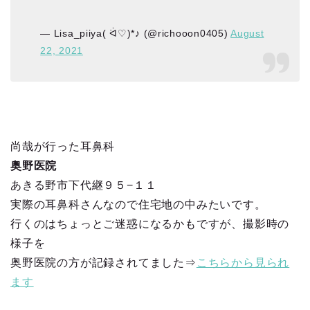
— Lisa_piiya( ᐛ♡)*♪ (@richooon0405)
August
22, 2021
尚哉が行った耳鼻科
奥野医院
あきる野市下代継９５−１１
実際の耳鼻科さんなので住宅地の中みたいです。
行くのはちょっとご迷惑になるかもですが、撮影時の
様子を
奥野医院の方が記録されてました⇒
こちらから見られ
ます