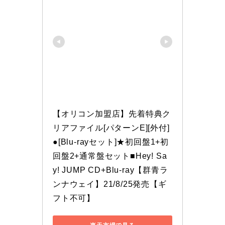
【オリコン加盟店】先着特典ク
リアファイル[パターンE][外付]
●[Blu-rayセット]★初回盤1+初
回盤2+通常盤セット■Hey! Sa
y! JUMP CD+Blu-ray【群青ラ
ンナウェイ】21/8/25発売【ギ
フト不可】