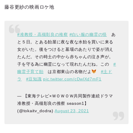
藤谷更紗の映画ロケ地
#准教授・高槻彰良の推察
#白い服の幽霊の怪
あ
と５日。とある飴屋に夜な夜な水飴を買いに来る
女がいた。後をつけると墓場のあたりで姿が消え
たんだ。その時土の中から赤ちゃんの泣き声が。
子を守る為に幽霊になって現れたんだね。この
#
幽霊子育て飴
は京都東山の名物だよ
#土ド
ラ
#豆知識
pic.twitter.com/cDwlXd7mF1
— 【東海テレビ×ＷＯＷＯＷ共同製作連続ドラマ
准教授・高槻彰良の推察 season1】
(@tokaitv_dodra)
August 23, 2021