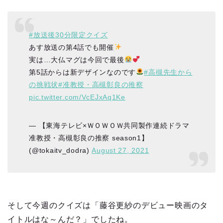
#放送後30分限定クイズ
あす放送の第4話でも開催
実は…大仏マグは今回で最後
第5話からは新デザインなのです
#高槻先生から
の挑戦状
#准教授・高槻彰良の推察
pic.twitter.com/VcEJxAq1Ke
— 【東海テレビ×ＷＯＷＯＷ共同製作連続ドラマ
准教授・高槻彰良の推察 season1】
(@tokaitv_dodra)
August 27, 2021
そして今週のクイズは「藤谷更紗のデビュー映画のタ
イトルはな～んだ？」でしたね。