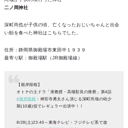
二ノ岡神社
深町尚也が子供の頃、亡くなったおじいちゃんと出会
い飴を食べた神社はこちらでした。
住所：静岡県御殿場市東田中１９３９
最寄り駅：御殿場駅（JR御殿場線）
【嶺岸煌桜】
オトナの土ドラ「准教授・高槻彰良の推察」第4話
#嶺岸煌桜
：神宮寺勇太さん演じる深町尚哉の幼少
期(10歳)役でレギュラー出演中！！
8/28(土)23:40～東海テレビ・フジテレビ系で放