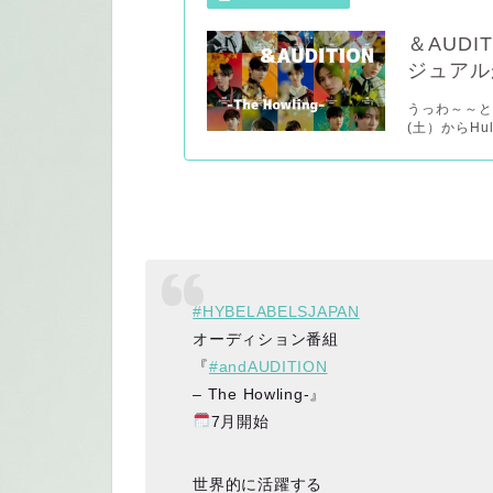
＆AUDI
ジュアル
うっわ～～とう
(土）からHu
#HYBELABELSJAPAN
オーディション番組
『
#andAUDITION
– The Howling-』
7月開始
世界的に活躍する