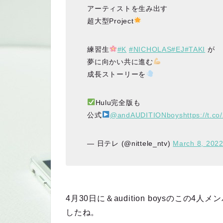
アーティストを生み出す
超大型Project
練習生
#K
#NICHOLAS
#EJ
#TAKI
が
夢に向かい共に進む
成長ストーリーを
Hulu完全版も
公式
@andAUDITIONboys
https://t.
— 日テレ (@nittele_ntv)
March 8, 202
4月30日に＆audition boysのこの
したね。