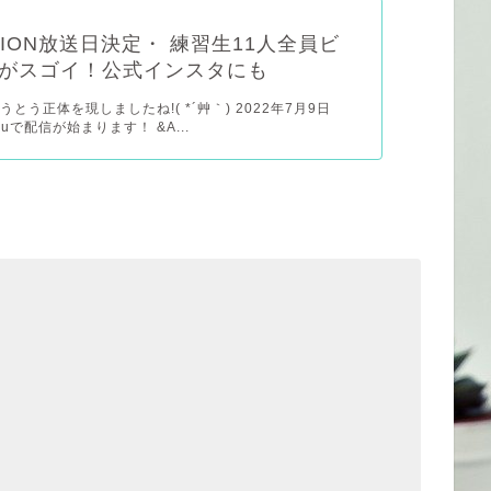
TION放送日決定・ 練習生11人全員ビ
がスゴイ！公式インスタにも
とう正体を現しましたね!( *´艸｀) 2022年7月9日
luで配信が始まります！ &A...