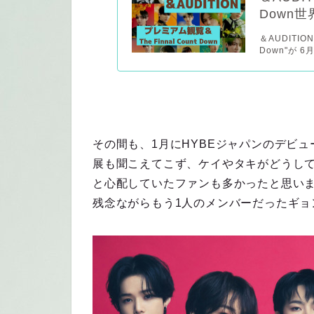
Down
＆AUDITIO
Down"が 
その間も、1月にHYBEジャパンのデビ
展も聞こえてこず、ケイやタキがどうし
と心配していたファンも多かったと思い
残念ながらもう1人のメンバーだったギョ