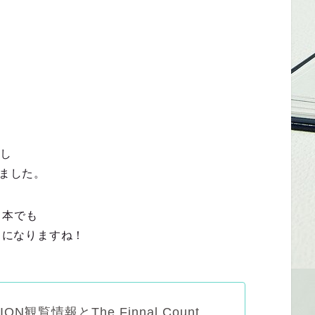
了し
ぎました。
日本でも
うになりますね！
ION観覧情報とThe Finnal Count