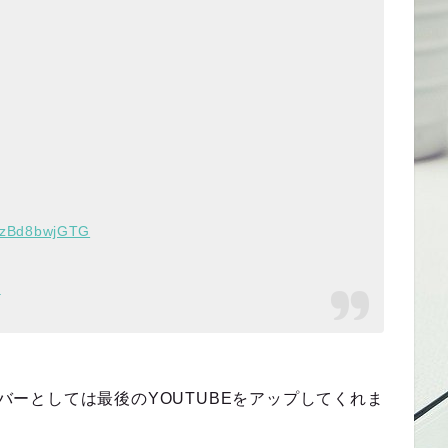
co/zBd8bwjGTG
2
4人メンバーとしては最後のYOUTUBEをアップしてくれま