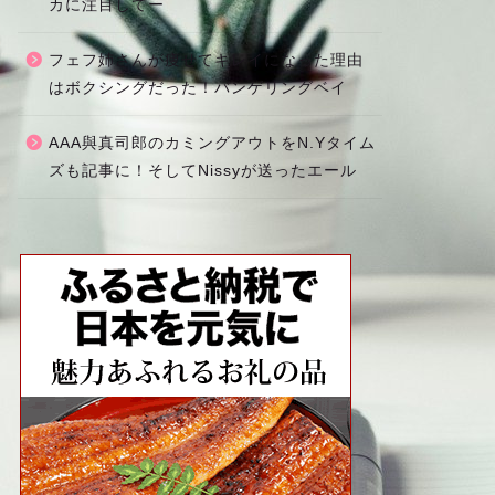
カに注目してー
フェフ姉さんが痩せてキレイになった理由
はボクシングだった！バンゲリングベイ
AAA與真司郎のカミングアウトをN.Yタイム
ズも記事に！そしてNissyが送ったエール