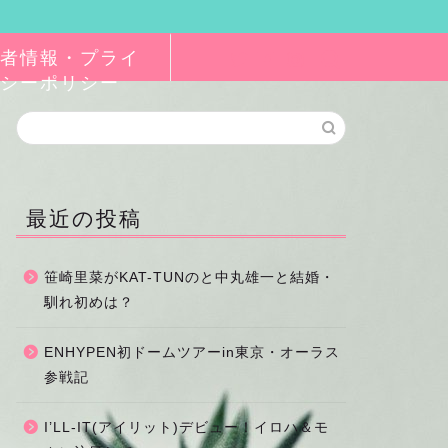
者情報・プライ
シーポリシー
最近の投稿
笹崎里菜がKAT-TUNのと中丸雄一と結婚・
馴れ初めは？
ENHYPEN初ドームツアーin東京・オーラス
参戦記
I’LL-IT(アイリット)デビュー！イロハ＆モ